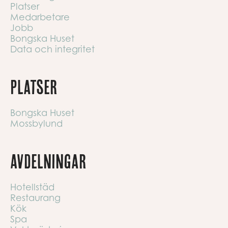
Platser
Medarbetare
Jobb
Bongska Huset
Data och integritet
Platser
Bongska Huset
Mossbylund
Avdelningar
Hotellstäd
Restaurang
Kök
Spa