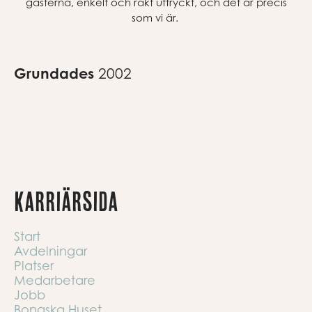
gästerna, enkelt och rakt uttryckt, och det är precis
som vi är.
Grundades
2002
Karriärsida
Start
Avdelningar
Platser
Medarbetare
Jobb
Bongska Huset