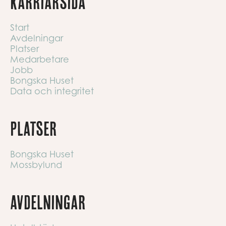
Karriärsida
Start
Avdelningar
Platser
Medarbetare
Jobb
Bongska Huset
Data och integritet
Platser
Bongska Huset
Mossbylund
Avdelningar