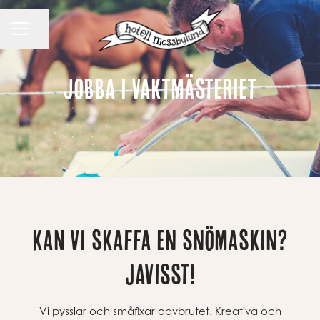
Dela sidan
KARRIÄRMENY
jobba i vaktmästeriet
kan vi skaffa en snömaskin?
Javisst!
Vi pysslar och småfixar oavbrutet. Kreativa och