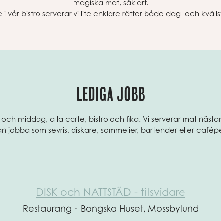
magiska mat, såklart.
e i vår bistro serverar vi lite enklare rätter både dag- och kvällst
LEDIGA JOBB
h och middag, a la carte, bistro och fika. Vi serverar mat nästa
 jobba som sevris, diskare, sommelier, bartender eller cafép
DISK och NATTSTÄD - tillsvidare
Restaurang
·
Bongska Huset, Mossbylund