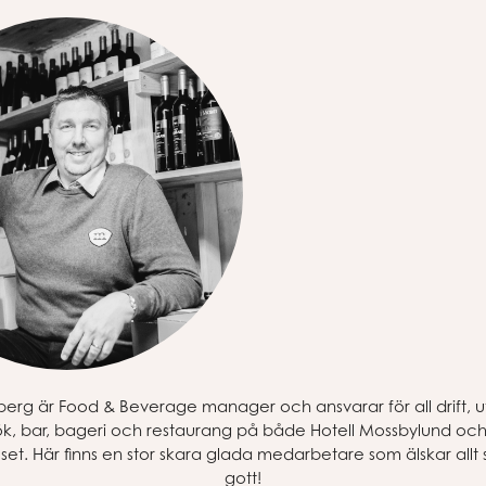
erg är Food & Beverage manager och ansvarar för all drift, 
ök, bar, bageri och restaurang på både Hotell Mossbylund och v
et. Här finns en stor skara glada medarbetare som älskar all
gott!