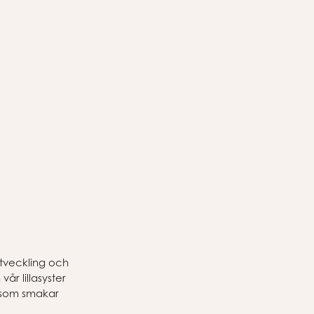
utveckling och
år lillasyster
t som smakar