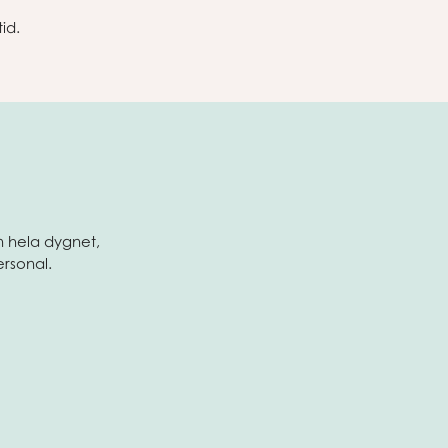
id.
n hela dygnet,
ersonal.