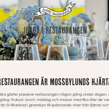
jobba i restaurangen
restaurangen är mossbylunds hjärt
våra gäster passerar restaurangen någon gång under dagen, de
gång. Frukost, lunch, middag och massor med fika äter de var
från öl tillverkad i grannbyn till spännande viner från fjärran 