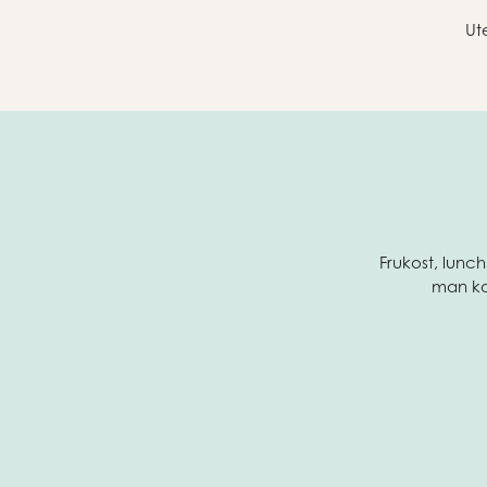
Ut
Frukost, lunc
man kan