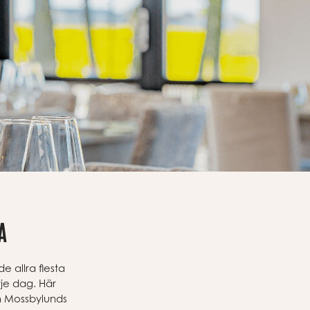
a
 allra flesta
je dag. Här
och Mossbylunds