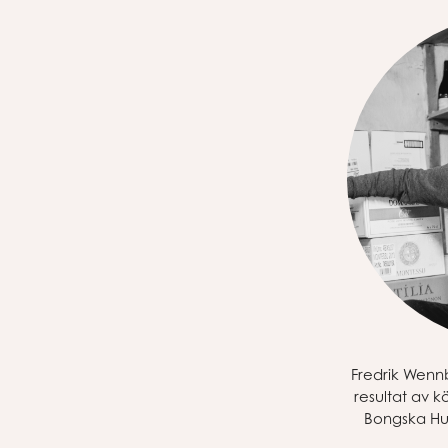
Fredrik Wennb
resultat av k
Bongska Hus