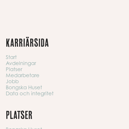
Karriärsida
Start
Avdelningar
Platser
Medarbetare
Jobb
Bongska Huset
Data och integritet
Platser