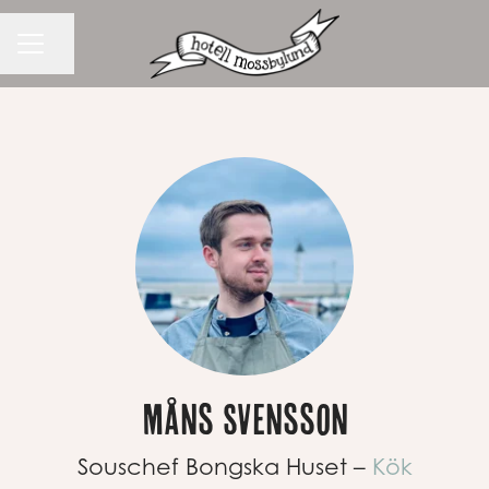
Dela sidan
KARRIÄRMENY
Måns Svensson
Souschef Bongska Huset –
Kök