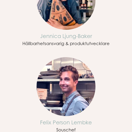
Jennica Ljung-Baker
Hållbarhetsansvarig & produktutvecklare
Felix Person Lembke
Souschef